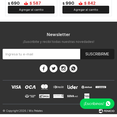
690
587
990
842
$
$
$
$
Newsletter
¡Suscribite y recibí todas nuestras novedades!
SUSCRIBIRME




¡Escribinos!
© Copyright 2026 / Mis Petates