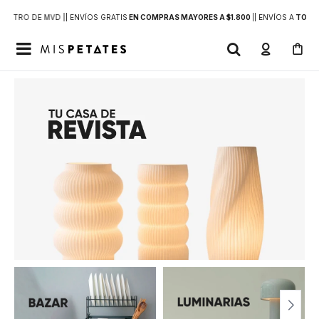
DENTRO DE MVD |
| ENVÍOS GRATIS
EN COMPRAS MAYORES A $1.800
|
| ENVÍOS A
TODO 
