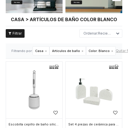
CASA > ARTÍCULOS DE BAÑO COLOR BLANCO
Recientes
Quitar f
Filtrando por:
Casa
Artículos de baño
Color:
Blanco
Escobilla cepillo de baño silicona con soporte - Blanco
Set 4 piezas de cerámica para baño - Blanco