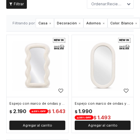
Recientes
Filtrando por:
Casa
Decoración
Adornos
Color:
Blanco
Espejo con marco de ondas y tela peluche - 37x60cm - Blanco
Espejo con marco de ondas y tela velvet - 40x70cm - Blanco
2.190
1.643
1.990
$
$
$
1.493
$