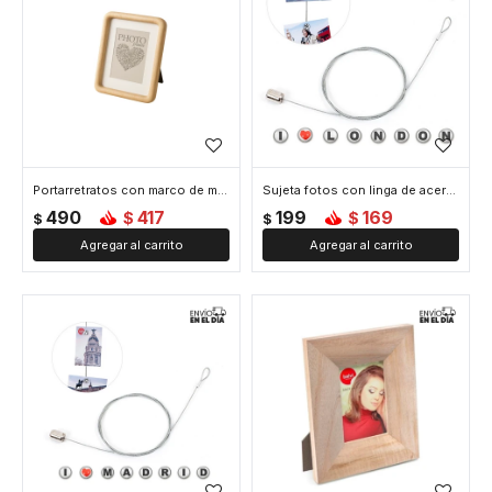
Portarretratos con marco de madera natural 18 x22cm - Madera
Sujeta fotos con linga de acero e imanes x8 London
490
417
199
169
$
$
$
$