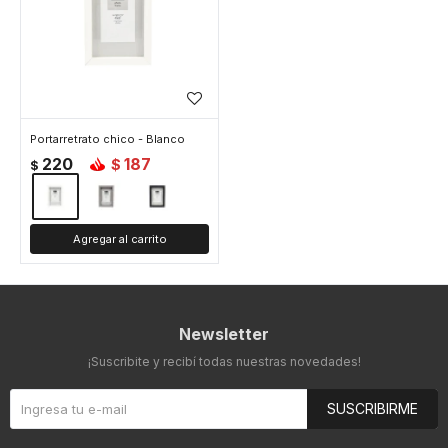
Portarretrato chico - Blanco
220
187
$
$
Newsletter
¡Suscribite y recibí todas nuestras novedades!
SUSCRIBIRME