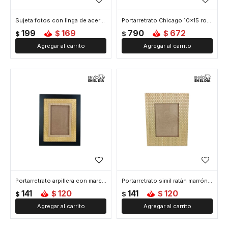
Sujeta fotos con linga de acero e imanes x8 Madrid
Portarretrato Chicago 10x15 roble
199
169
790
672
$
$
$
$
Portarretrato arpillera con marco negro
Portarretrato simil ratán marrón 13 cm X 18 cm
141
120
141
120
$
$
$
$