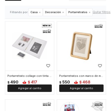
Quitar filtros
Filtrando por:
Casa
Decoración
Portarretratos
Portarretrato collage con tinta para huellas de bebé - Blanco
Portarretratos con marco de madera natural 28x22cm - Madera
490
417
550
468
$
$
$
$