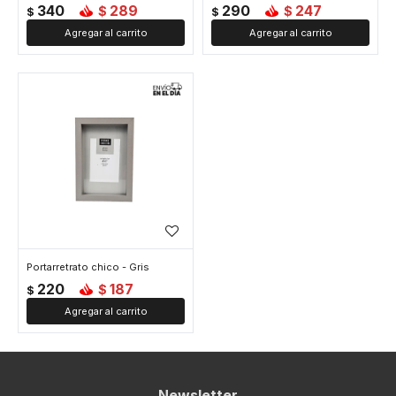
340
289
290
247
$
$
$
$
Portarretrato chico - Gris
220
187
$
$
Newsletter