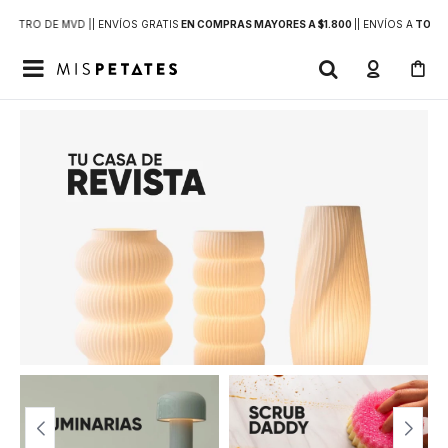
DENTRO DE MVD |
| ENVÍOS GRATIS
EN COMPRAS MAYORES A $1.800
|
| ENVÍOS A
TODO 
