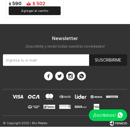
590
502
$
$
Newsletter
¡Suscribite y recibí todas nuestras novedades!
SUSCRIBIRME




¡Escribinos!
© Copyright 2026 / Mis Petates