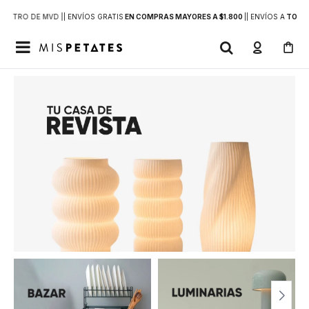
DENTRO DE MVD |
| ENVÍOS GRATIS
EN COMPRAS MAYORES A $1.800
|
| ENVÍOS A
TODO 
