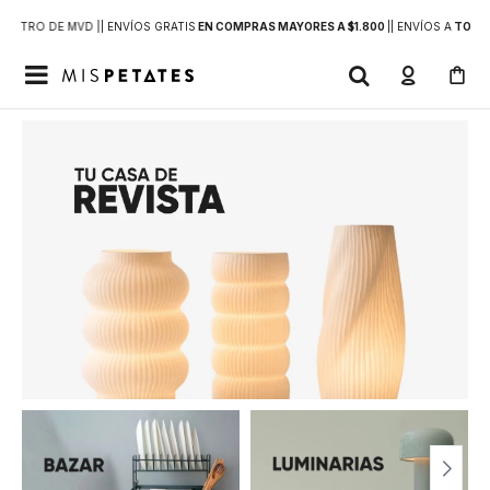
DENTRO DE MVD |
| ENVÍOS GRATIS
EN COMPRAS MAYORES A $1.800
|
| ENVÍOS A
TODO 
