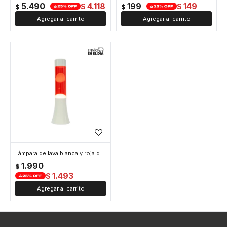
5.490
4.118
199
149
$
$
$
$
Lámpara de lava blanca y roja de 30 cm
1.990
$
1.493
$