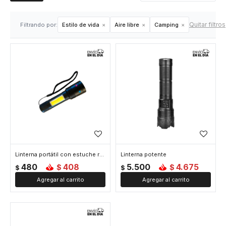
Quitar filtros
Filtrando por:
Estilo de vida
Aire libre
Camping
Linterna portátil con estuche recargable - Negro
Linterna potente
480
408
5.500
4.675
$
$
$
$