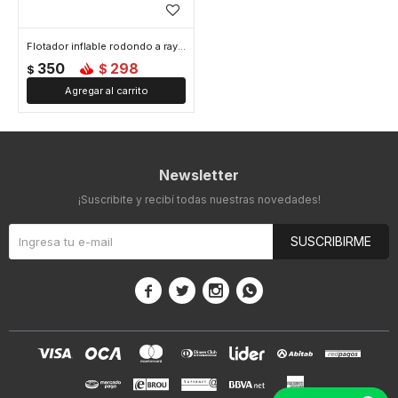
Flotador inflable rodondo a rayas - Rosa
350
298
$
$
Newsletter
¡Suscribite y recibí todas nuestras novedades!
SUSCRIBIRME



