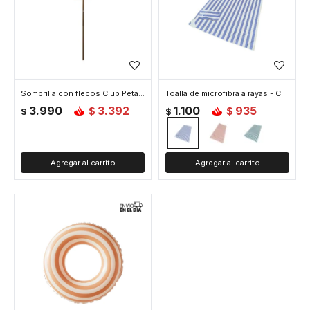
Sombrilla con flecos Club Petates
Toalla de microfibra a rayas - Celeste
3.990
3.392
1.100
935
$
$
$
$