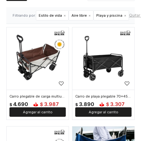
Quitar 
Filtrando por:
Estilo de vida
Aire libre
Playa y piscina
Carro plegable de carga multiuso 70x45x44cm - Blanco
Carro de playa plegable 70x45x50cm - Negro
4.690
3.987
3.890
3.307
$
$
$
$