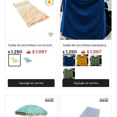
Toalla de microfibra con bolsillos Club Petates - Amarillo
Toalla de microfibra imantada para playa o picnic - Azul
1.290
1.097
1.290
1.097
$
$
$
$