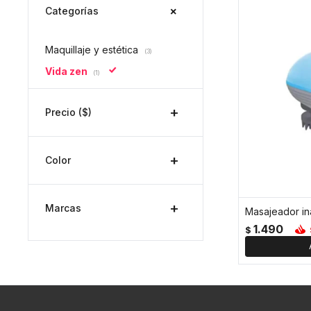
Categorías
Maquillaje y estética
(3)
Vida zen
(1)
Precio
($)
Color
Marcas
1.490
$