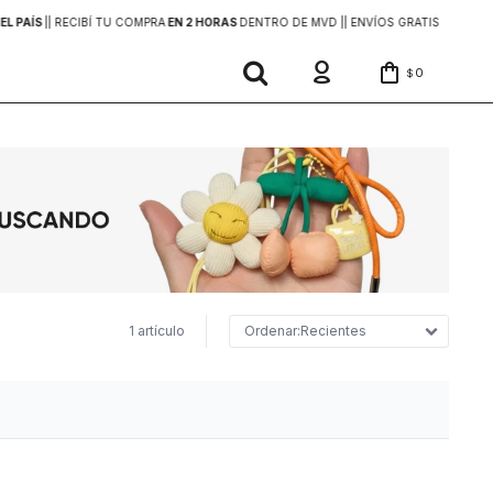
EL PAÍS
|
| RECIBÍ TU COMPRA
EN 2 HORAS
DENTRO DE MVD |
| ENVÍOS GRATIS
EN COMP
0
$
1 artículo
Recientes