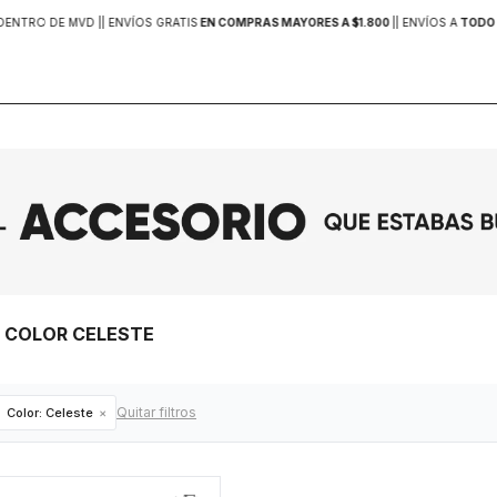
DENTRO DE MVD |
| ENVÍOS GRATIS
EN COMPRAS MAYORES A $1.800
|
| ENVÍOS A
TODO 
N COLOR CELESTE
Quitar filtros
Color:
Celeste