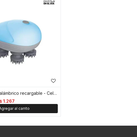
Masajeador inalámbrico recargable - Celeste
1.267
$