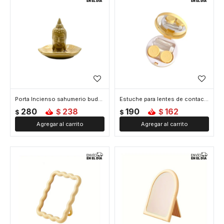
Porta Incienso sahumerio buda redondo - Amarillo
Estuche para lentes de contacto - Amarillo
280
238
190
162
$
$
$
$