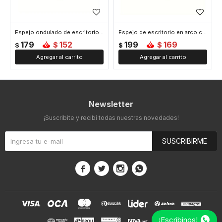
Espejo ondulado de escritorio con soporte - Amarillo
Espejo de escritorio en arco color pastel - Amarillo
179
152
199
169
$
$
$
$
Newsletter
¡Suscribite y recibí todas nuestras novedades!
SUSCRIBIRME




¡Escribinos!