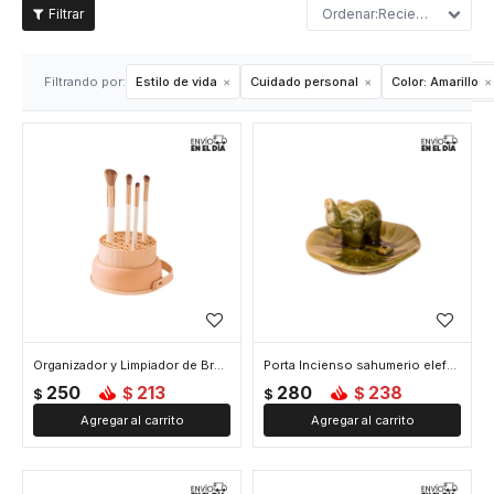
Recientes
Filtrando por:
Estilo de vida
Cuidado personal
Color:
Amarillo
Organizador y Limpiador de Brochas - Amarillo
Porta Incienso sahumerio elefante redondo - Amarillo
250
213
280
238
$
$
$
$