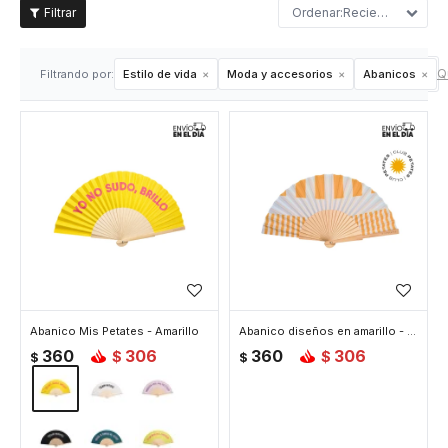
Recientes
Qu
Filtrando por:
Estilo de vida
Moda y accesorios
Abanicos
Abanico Mis Petates - Amarillo
Abanico diseños en amarillo - Franjas
360
306
360
306
$
$
$
$