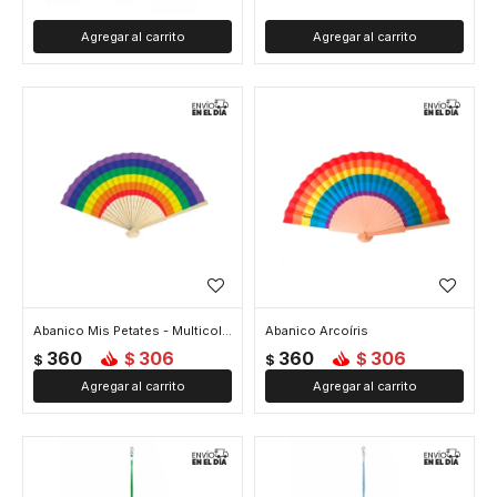
Abanico Mis Petates - Multicolor
Abanico Arcoíris
360
306
360
306
$
$
$
$