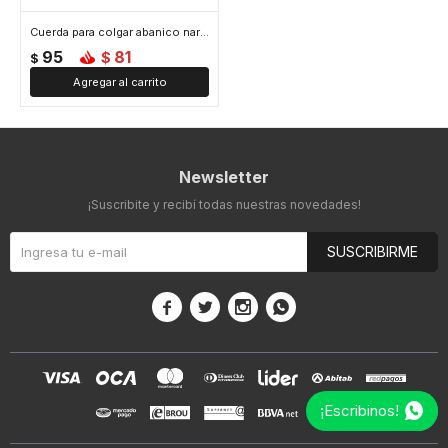
Cuerda para colgar abanico naranja
95
81
$
$
Newsletter
¡Suscribite y recibí todas nuestras novedades!
SUSCRIBIRME




¡Escribinos!