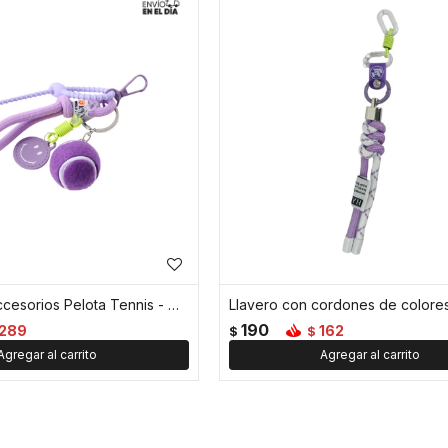
Llavero con accesorios Pelota Tennis - Violeta
Llavero con cordones de colores
190
289
162
$
$