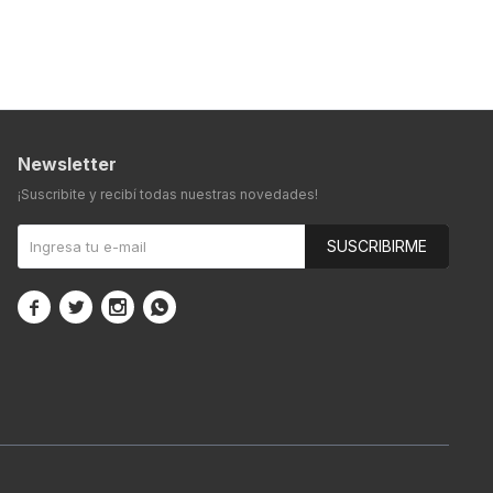
Newsletter
¡Suscribite y recibí todas nuestras novedades!
SUSCRIBIRME



