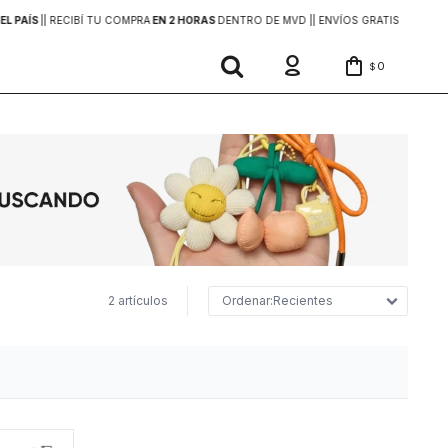
EL PAÍS
|
| RECIBÍ TU COMPRA
EN 2 HORAS
DENTRO DE MVD |
| ENVÍOS GRATIS
EN COMP
0
$
2 artículos
Recientes