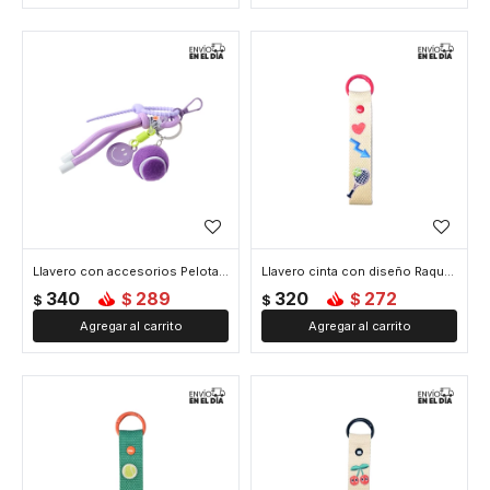
Llavero con accesorios Pelota Tennis - Violeta
Llavero cinta con diseño Raqueta de Tennis - Beige
340
289
320
272
$
$
$
$