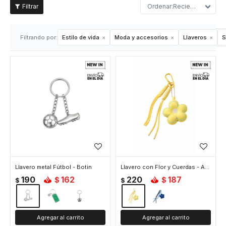
Recientes
Filtrando por:
Estilo de vida
Moda y accesorios
Llaveros
S
Llavero metal Fútbol - Botin
Llavero con Flor y Cuerdas - Amarillo
190
162
220
187
$
$
$
$