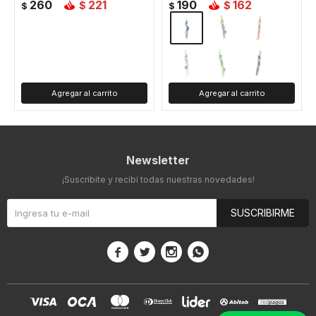
260
221
190
162
$
$
$
$
Newsletter
¡Suscribite y recibí todas nuestras novedades!
SUSCRIBIRME



