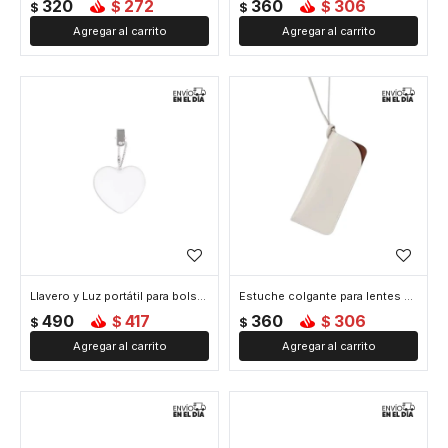
320
272
360
306
$
$
$
$
Llavero y Luz portátil para bolso de mano en forma de corazón - Blanco
Estuche colgante para lentes cuerina - Blanco
490
417
360
306
$
$
$
$