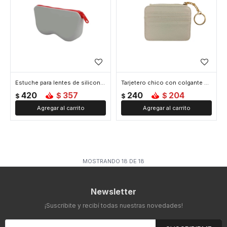
Estuche para lentes de silicona - Blanco
Tarjetero chico con colgante de llavero - Blanco
420
357
240
204
$
$
$
$
MOSTRANDO
18
DE
18
Newsletter
¡Suscribite y recibí todas nuestras novedades!