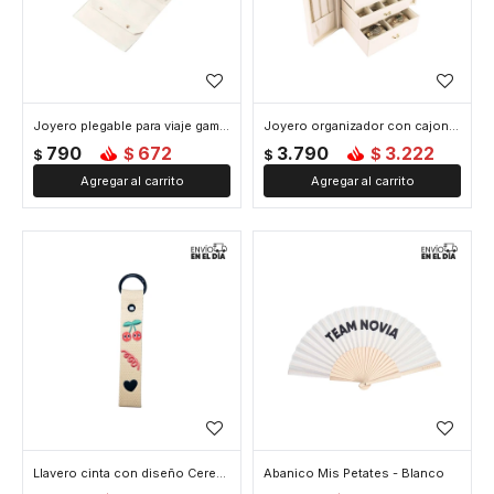
Joyero plegable para viaje gamuza grande - 17 x 34 cm - Blanco
Joyero organizador con cajones y puertitas - 21x17x24cm - Blanco
790
672
3.790
3.222
$
$
$
$
Llavero cinta con diseño Cerezas - Blanco
Abanico Mis Petates - Blanco