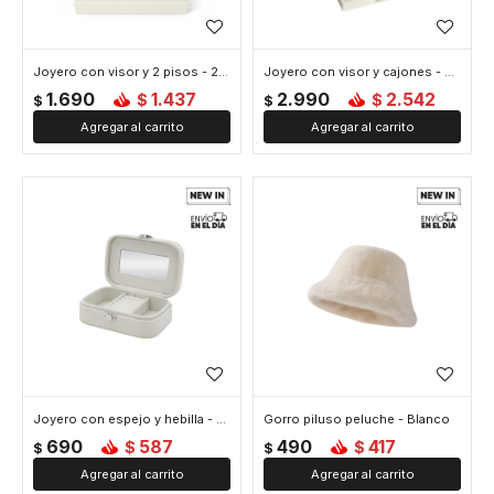
Joyero con visor y 2 pisos - 23x19x9cm - Blanco
Joyero con visor y cajones - 27x18x14cm - Blanco
1.690
1.437
2.990
2.542
$
$
$
$
Joyero con espejo y hebilla - Chico 15x10x5cm - Blanco
Gorro piluso peluche - Blanco
690
587
490
417
$
$
$
$