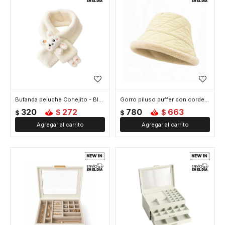
Bufanda peluche Conejito - Blanco
Gorro piluso puffer con corderito - Blanco
320
272
780
663
$
$
$
$