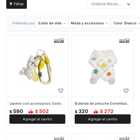
Recientes
Filtrando por:
Estilo de vida
Moda y accesorios
Color:
Blanco
Llavero con accesorios Osito y Moño - Blanco
Bufanda de peluche Estrellitas - Blanco
590
502
320
272
$
$
$
$