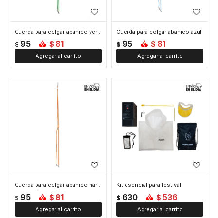
Cuerda para colgar abanico verde
Cuerda para colgar abanico azul
95
81
95
81
$
$
$
$
Cuerda para colgar abanico naranja
Kit esencial para festival
95
81
630
536
$
$
$
$