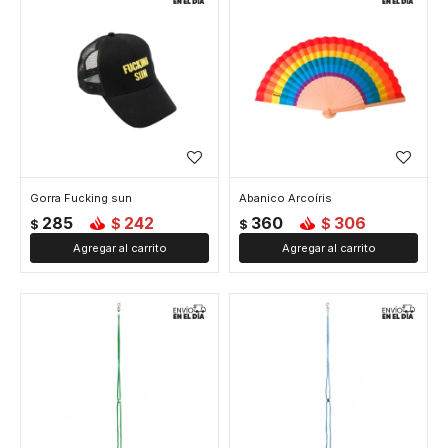
Gorra Fucking sun
Abanico Arcoíris
285
242
360
306
$
$
$
$