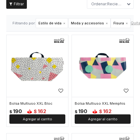
Recientes
Quita
Filtrando por:
Estilo de vida
Moda y accesorios
Fisura
Bolsa Multiuso XXL Bloc
Bolsa Multiuso XXL Memphis
190
162
190
162
$
$
$
$