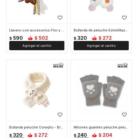
Llavero con accesorios Flor y Moño - Marron
Bufanda de peluche Estrellitas - Blanco
590
502
320
272
$
$
$
$
Bufanda peluche Conejito - Blanco
Mitones guantes peluche peludito Huella - Gris Claro
320
272
240
204
$
$
$
$