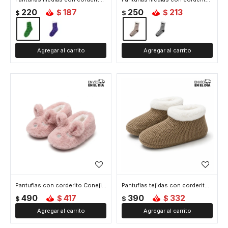
220
187
250
213
$
$
$
$
Pantuflas con corderito Conejito - Rosado
Pantuflas tejidas con corderito - Marron
490
417
390
332
$
$
$
$