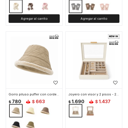
Gorro piluso puffer con corderito - Beige
Joyero con visor y 2 pisos - 23x19x9cm - Blanco
780
663
1.690
1.437
$
$
$
$