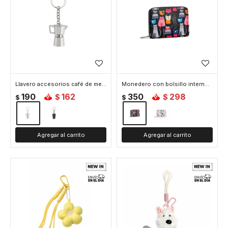
Llavero accesorios café de metal - Cafetera
Monedero con bolsillo interno - 9x14cm - Gato
190
162
350
298
$
$
$
$