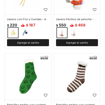
Llavero con Flor y Cuerdas - Amarillo
Llavero Perritos de peluche - Naranja
220
187
550
468
$
$
$
$
Pantuflas medias con corderito Carita Feliz - Verde
Pantuflas medias con corderito Rayas - Marron