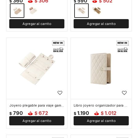
360
306
590
502
$
$
$
$
Joyero plegable para viaje gamuza grande - 17 x 34 cm - Blanco
Libro joyero organizador para viaje - 15 x 21 cm - Beige
790
672
1.190
1.012
$
$
$
$