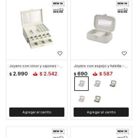
Joyero con visor y cajones - 27x18x14cm - Blanco
Joyero con espejo y hebilla - Chico 15x10x5cm - Blanco
2.990
2.542
690
587
$
$
$
$