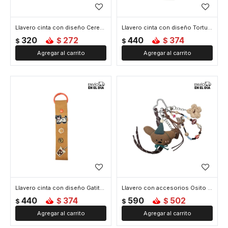
Llavero cinta con diseño Cerezas - Blanco
Llavero cinta con diseño Tortuga y Carita Feliz - Verde
320
272
440
374
$
$
$
$
Llavero cinta con diseño Gatito y Café - Marron
Llavero con accesorios Osito y Corazón - Marron
440
374
590
502
$
$
$
$