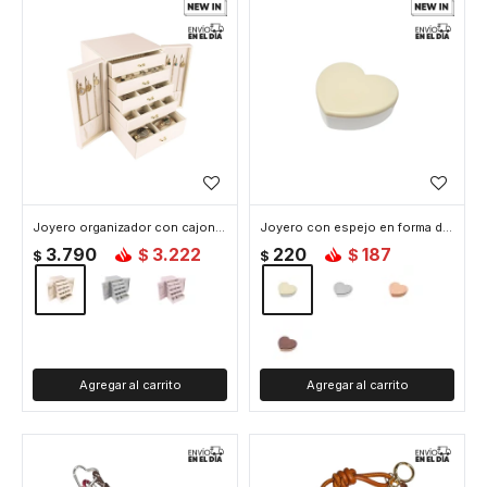
Joyero organizador con cajones y puertitas - 21x17x24cm - Blanco
Joyero con espejo en forma de corazon - 10x9x3cm - Beige
3.790
3.222
220
187
$
$
$
$