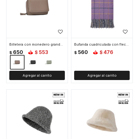
Billetera con monedero grande - 8x10x4cm - Beige
Bufanda cuadriculada con flecos - 58x180cm - Violeta
650
553
560
476
$
$
$
$