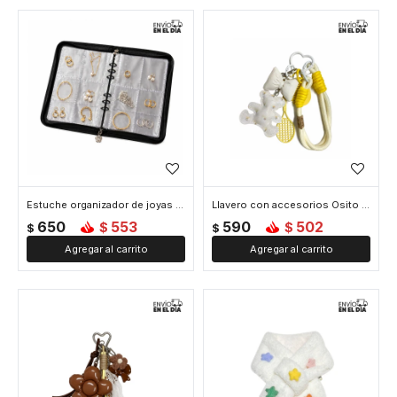
Estuche organizador de joyas estilo libro con compartimentos - Negro
Llavero con accesorios Osito y Moño - Blanco
650
553
590
502
$
$
$
$