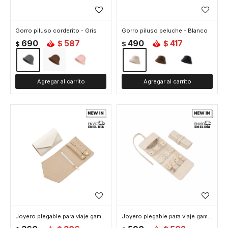
Gorro piluso corderito - Gris
Gorro piluso peluche - Blanco
690
587
490
417
$
$
$
$
Joyero plegable para viaje gamuza - 10 x 18 cm - Blanco
Joyero plegable para viaje gamuza - 10 x 24 cm - Blanco