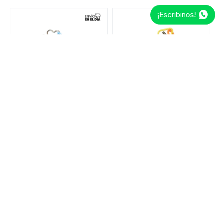
¡Escribinos!
Llavero con accesorios Flor y Corazón - Celeste
Llavero con accesorios Margarita y Cerezas - Amarillo
590
502
590
502
$
$
$
$