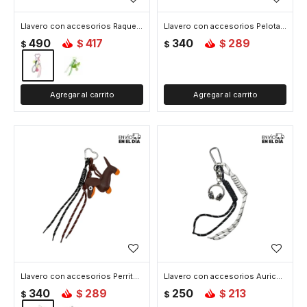
Llavero con accesorios Raqueta Tennis - Rosado
Llavero con accesorios Pelota Tennis - Violeta
490
417
340
289
$
$
$
$
Llavero con accesorios Perrito Salchicha - Marron
Llavero con accesorios Auriculares - Plateado
340
289
250
213
$
$
$
$