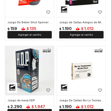
Juego De Beber Shot Spinner Con Flecha
Juego de Cartas Amigos de Mi3rda 2 ADM2
159
135
1.190
1.012
$
$
$
$
Juego de mesa HDP
Juego De Cartas No Lo Testeamos Ni Un Poco
2.290
1.947
1.190
1.012
$
$
$
$