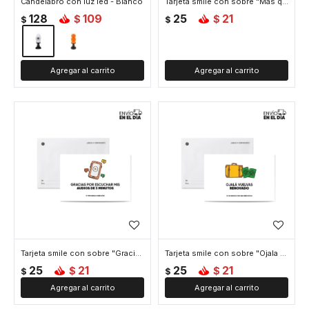
Candelabro con luz led - Blanco
Tarjeta smile con sobre "Más que una tarjeta"
128
109
25
21
$
$
$
$
Tarjeta smile con sobre "Gracias por escuchar"
Tarjeta smile con sobre "Ojala vuelvas"
25
21
25
21
$
$
$
$