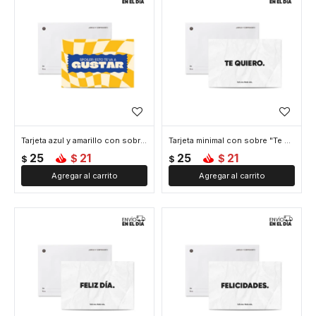
Tarjeta azul y amarillo con sobre "Te va a gustar"
Tarjeta minimal con sobre "Te quiero"
25
21
25
21
$
$
$
$