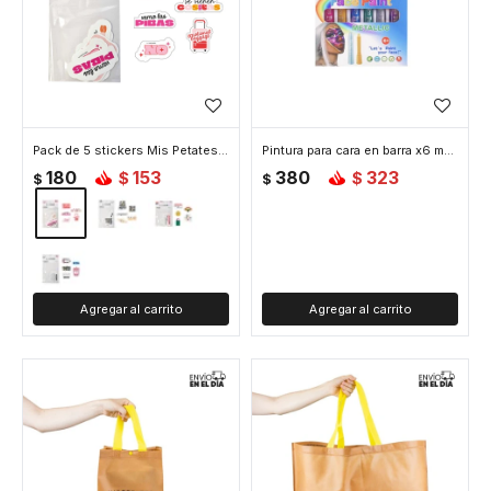
Pack de 5 stickers Mis Petates - Dichos
Pintura para cara en barra x6 metalizada
180
153
380
323
$
$
$
$