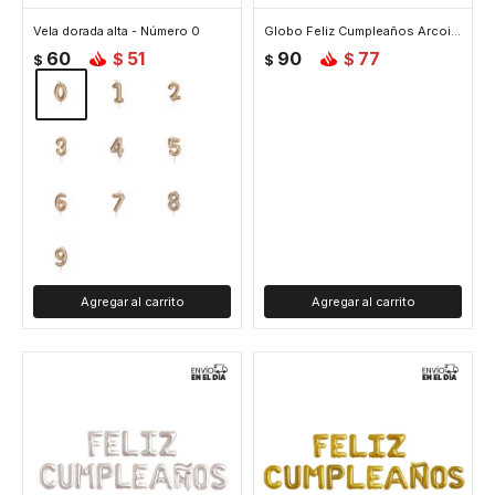
Vela dorada alta - Número 0
Globo Feliz Cumpleaños Arcoiris
60
51
90
77
$
$
$
$