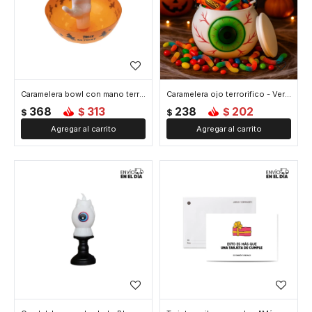
Caramelera bowl con mano terrorifica - Naranja
Caramelera ojo terrorifico - Verde
368
313
238
202
$
$
$
$