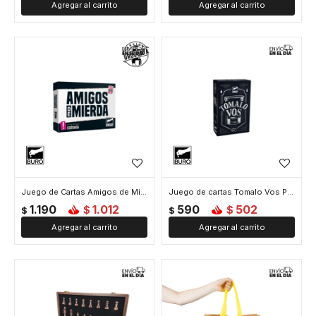
Juego de Cartas Amigos de Mi3rda ADM
Juego de cartas Tomalo Vos Pocket
1.190
1.012
590
502
$
$
$
$