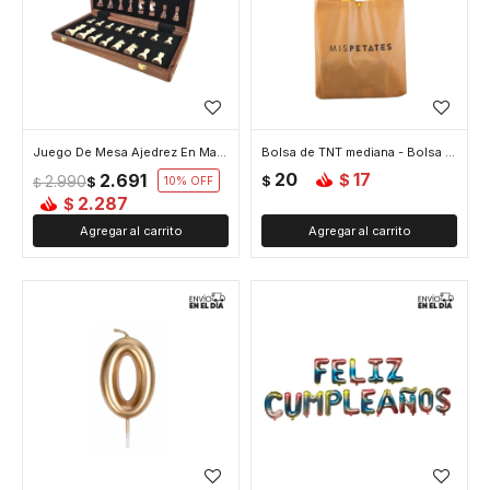
Juego De Mesa Ajedrez En Madera Tablero Y Piezas
Bolsa de TNT mediana - Bolsa De Tnt Mediana
20
17
2.691
$
2.990
$
$
10
$
2.287
$