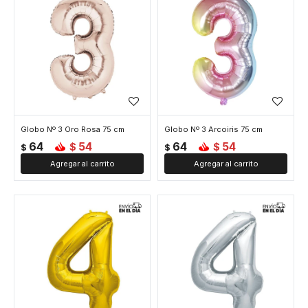
Globo Nº 3 Oro Rosa 75 cm
Globo Nº 3 Arcoiris 75 cm
64
54
64
54
$
$
$
$