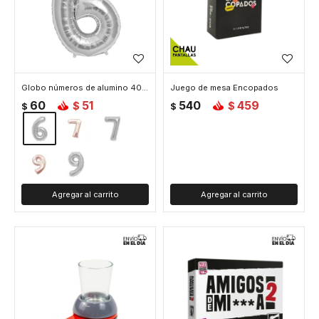
Globo números de alumino 40 cm - 6 Plata
Juego de mesa Encopados
60
51
540
459
$
$
$
$