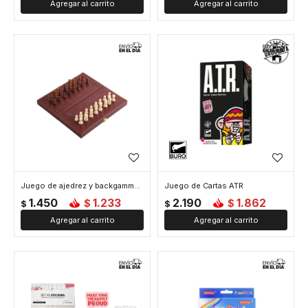
Juego de ajedrez y backgammon de cuerina - Marron
Juego de Cartas ATR
1.450
1.233
2.190
1.862
$
$
$
$