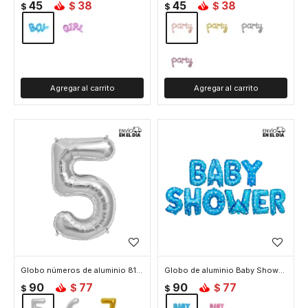
45
38
45
38
$
$
$
$
Globo números de aluminio 81 cm - 5 Plata
Globo de aluminio Baby Shower - Celeste
90
77
90
77
$
$
$
$