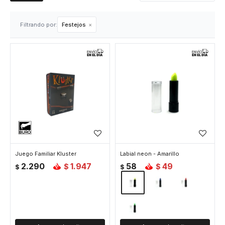
Filtrando por:
Festejos
Juego Familiar Kluster
Labial neon - Amarillo
2.290
1.947
58
49
$
$
$
$