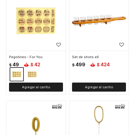
Pegotines - For You
Set de shots x6
49
42
499
424
$
$
$
$