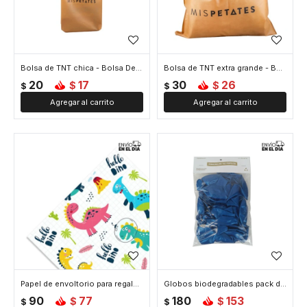
Bolsa de TNT chica - Bolsa De Tnt Chica
Bolsa de TNT extra grande - Bolsa De Tnt Extra Grande
20
17
30
26
$
$
$
$
Papel de envoltorio para regalo 70 cm por 100 cm - Dinosaurio
Globos biodegradables pack de 25 unidades - Azul
90
77
180
153
$
$
$
$