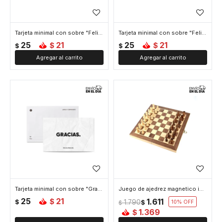
Tarjeta minimal con sobre "Feliz dia"
Tarjeta minimal con sobre "Felicidades"
25
21
25
21
$
$
$
$
Tarjeta minimal con sobre "Gracias"
Juego de ajedrez magnetico imantado - Madera
25
21
1.611
$
$
1.790
$
10
$
1.369
$