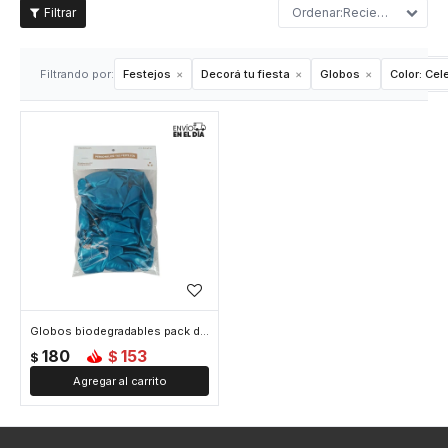
Recientes
Filtrando por:
Festejos
Decorá tu fiesta
Globos
Color:
Cel
Globos biodegradables pack de 25 unidades - Celeste
180
153
$
$