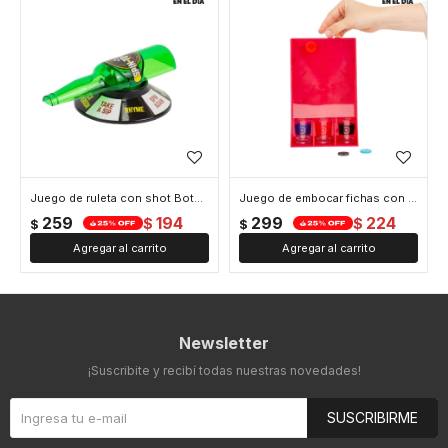
Juego de ruleta con shot Botella
Juego de embocar fichas con shots Tiro de suerte
259
194
299
224
$
$
$
$
Newsletter
¡Suscribite y recibí todas nuestras novedades!
SUSCRIBIRME