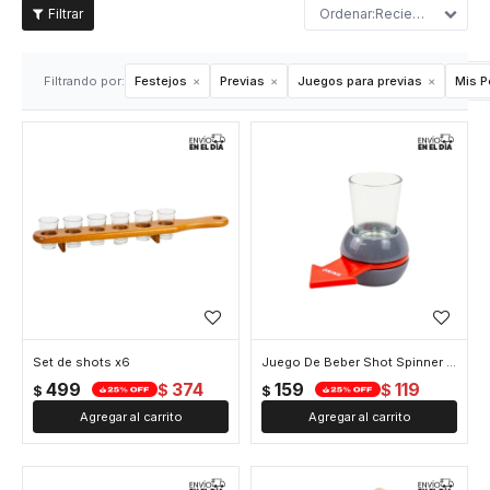
Recientes
Filtrando por:
Festejos
Previas
Juegos para previas
Mis P
Set de shots x6
Juego De Beber Shot Spinner Con Flecha
499
374
159
119
$
$
$
$