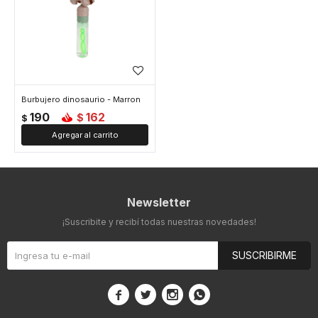
Burbujero dinosaurio - Marron
190
162
$
$
Newsletter
¡Suscribite y recibí todas nuestras novedades!
SUSCRIBIRME



