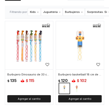
Filtrando por:
Kids
Juguetería
Burbujeros
Sorpresitas:
Si
Burbujero Dinosaurio de 33 cm de largo
Burbujero basketball 18 cm de alto - Amarillo
135
115
120
102
$
$
$
$