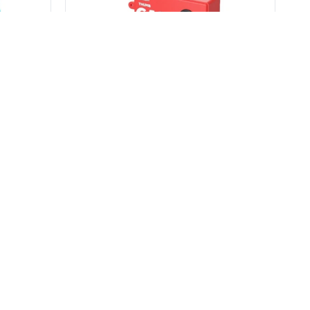
Mini cámara digital retro llavero
990
842
$
$