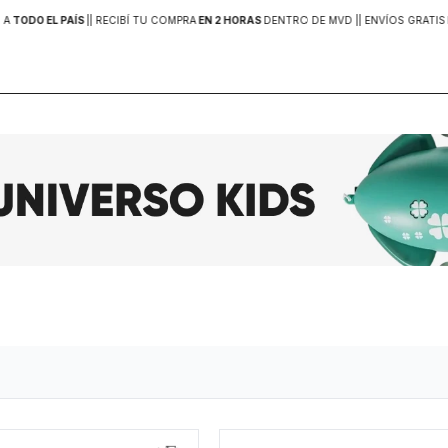
 A
TODO EL PAÍS
|
| RECIBÍ TU COMPRA
EN 2 HORAS
DENTRO DE MVD |
| ENVÍOS GRATIS