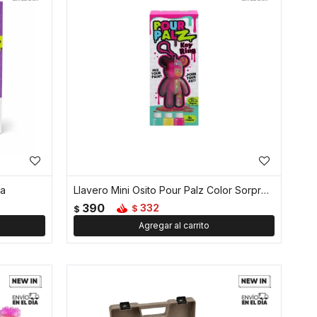
sa
Llavero Mini Osito Pour Palz Color Sorpresa
390
332
$
$