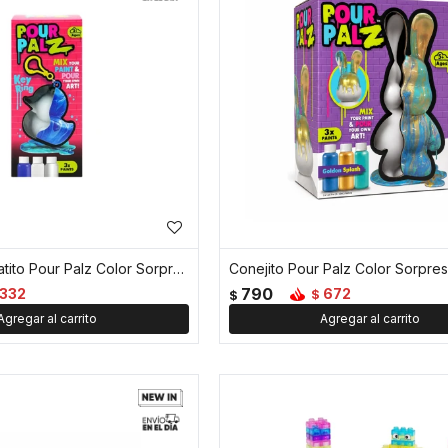
Llavero Mini Patito Pour Palz Color Sorpresa
Conejito Pour Palz Color Sorpre
790
332
672
$
$