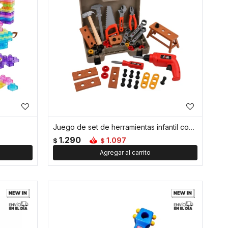
Juego de set de herramientas infantil con maletín 45pcs
1.290
1.097
$
$