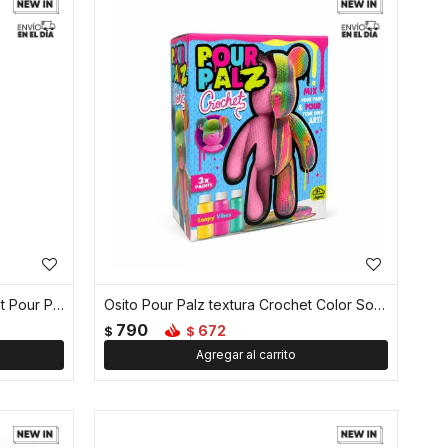
Llavero Mini Osito textura Crochet Pour Palz Color Sorpresa
Osito Pour Palz textura Crochet Color Sorpresa
790
672
$
$