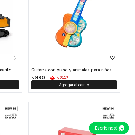
arillo
Guitarra con piano y animales para niños
990
842
$
$
¡Escribinos!