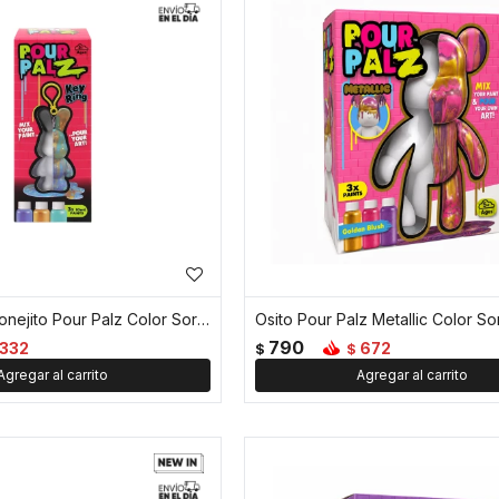
Llavero Mini Conejito Pour Palz Color Sorpresa
Osito Pour Palz Metallic Color S
790
332
672
$
$