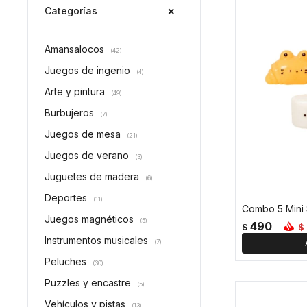
Categorías
Amansalocos
(42)
Juegos de ingenio
(4)
Arte y pintura
(49)
Burbujeros
(7)
Juegos de mesa
(21)
Juegos de verano
(3)
Juguetes de madera
(6)
Deportes
(11)
Combo 5 Mini 
Juegos magnéticos
(5)
490
$
$
Instrumentos musicales
(7)
Peluches
(30)
Puzzles y encastre
(5)
Vehículos y pistas
(13)