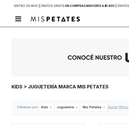
2 HORAS
DENTRO DE MVD |
| ENVÍOS GRATIS
EN COMPRAS MAYORES A $1.800
|
| ENVÍOS

KIDS > JUGUETERÍA MARCA MIS PETATES
Quitar filtros
Filtrando por:
Kids
Juguetería
Mis Petates