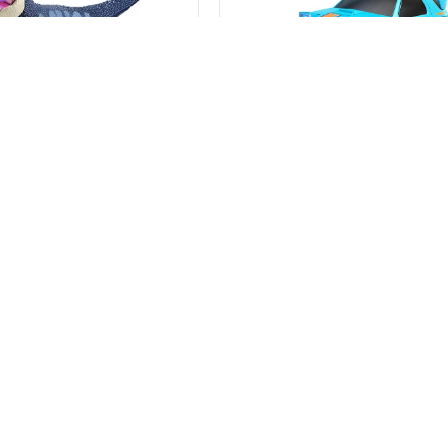
Dinosaurio a control remoto con luces y humo - Azul
Autito a control remoto - Celeste
1.490
2.967
1.267
$
$
$