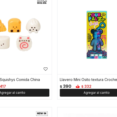
Squishys Comida China
390
417
332
$
$