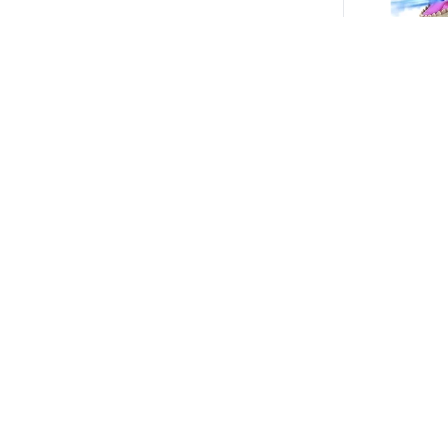
3.490
$