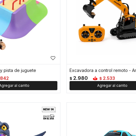
 y pista de juguete
Excavadora a control remoto - Am
2.980
842
2.533
$
$