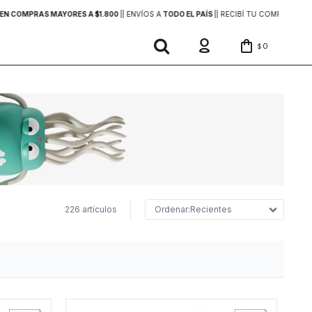
EN COMPRAS MAYORES A $1.800
|
| ENVÍOS A
TODO EL PAÍS
|
| RECIBÍ TU COMPRA
EN 2
0
$
226 artículos
Recientes