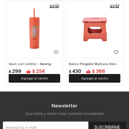
Vaso con sorbito - Naranja
Banco Plegable Multiuso Resistente - Naranja
299
254
430
366
$
$
$
$
Newsletter
¡Suscribite y recibí todas nuestras novedades!
SUSCRIBIRME