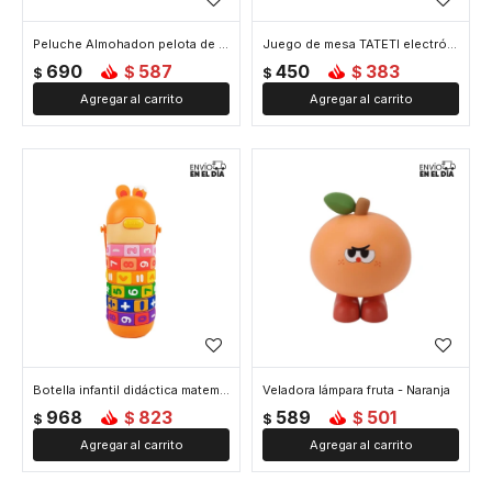
Peluche Almohadon pelota de basquet - Naranja
Juego de mesa TATETI electrónico digital - Naranja
690
587
450
383
$
$
$
$
Botella infantil didáctica matemática - Naranja
Veladora lámpara fruta - Naranja
968
823
589
501
$
$
$
$