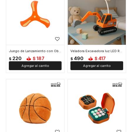
Juego de Lanzamiento con Objetivo Giratorio – Puntería y Diversión para Niños - Naranja
Veladora Excavadora luz LED Recargable - Naranja
220
187
490
417
$
$
$
$