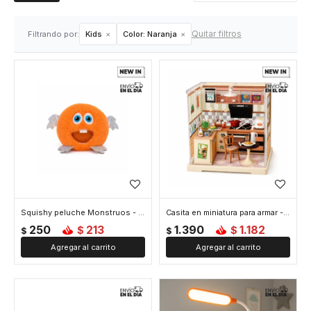
Quitar filtros
Filtrando por:
Kids
Color:
Naranja
Squishy peluche Monstruos - Naranja
Casita en miniatura para armar - Naranja
250
213
1.390
1.182
$
$
$
$