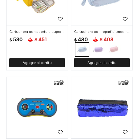
Cartuchera con abertura superior y bolsillos - Mostaza
Cartuchera con reparticiones - Celeste
530
451
480
408
$
$
$
$