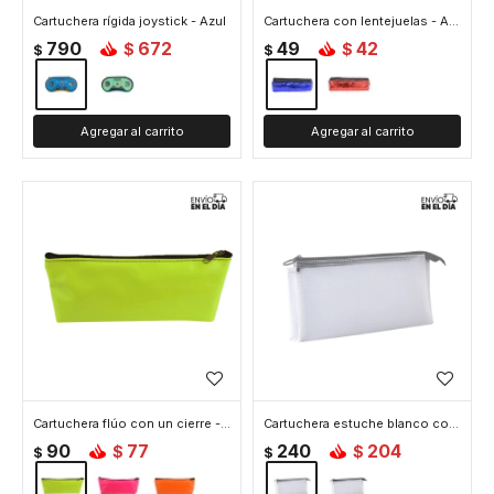
Cartuchera rígida joystick - Azul
Cartuchera con lentejuelas - Azul
790
672
49
42
$
$
$
$
Cartuchera flúo con un cierre - Amarillo
Cartuchera estuche blanco con cierre - Gris
90
77
240
204
$
$
$
$