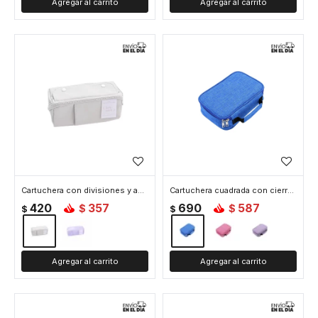
Cartuchera con divisiones y apertura completa - Gris
Cartuchera cuadrada con cierre - Azul
420
357
690
587
$
$
$
$