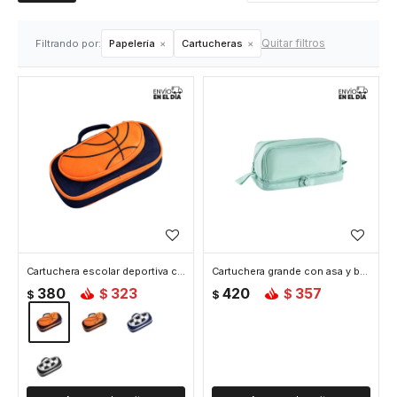
Quitar filtros
Filtrando por:
Papelería
Cartucheras
Cartuchera escolar deportiva con compartimentos - Basket Azul
Cartuchera grande con asa y bolsillo inferior 21x12x9cm - Verde
380
323
420
357
$
$
$
$