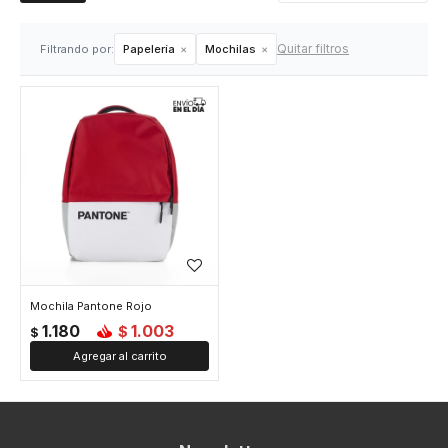
Quitar filtros
Filtrando por:
Papelería
Mochilas
Mochila Pantone Rojo
1.180
1.003
$
$