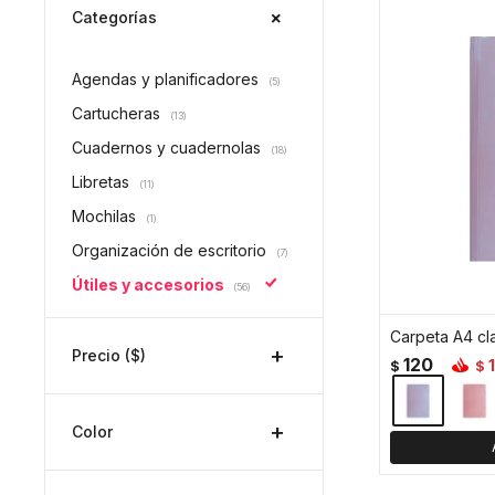
Categorías
Agendas y planificadores
(5)
Cartucheras
(13)
Cuadernos y cuadernolas
(18)
Libretas
(11)
Mochilas
(1)
Organización de escritorio
(7)
Útiles y accesorios
(56)
Precio
($)
120
$
$
Color