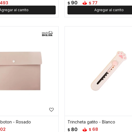
90
493
77
$
$
 boton - Rosado
Trincheta gatito - Blanco
80
102
68
$
$