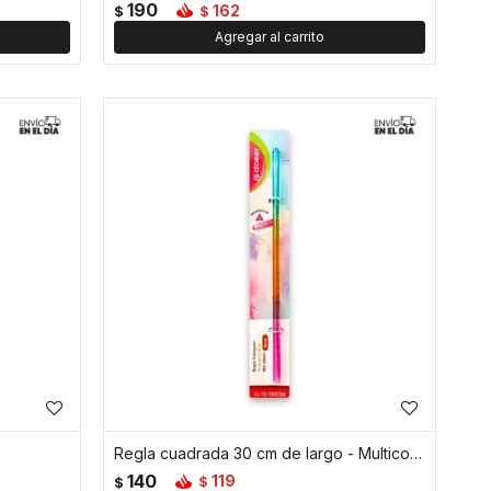
190
162
$
$
Regla cuadrada 30 cm de largo - Multicolor
140
119
$
$