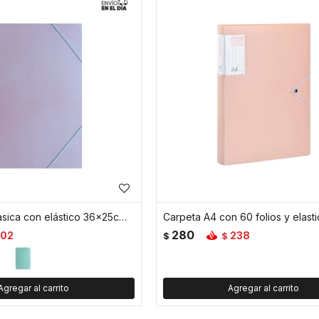
Carpeta A4 clasica con elástico 36x25cm - Lila
280
102
238
$
$