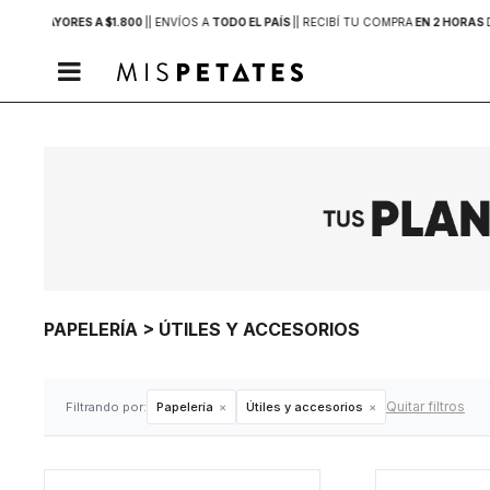
PRAS MAYORES A $1.800
|
| ENVÍOS A
TODO EL PAÍS
|
| RECIBÍ TU COMPRA
EN 2 HORAS

PAPELERÍA > ÚTILES Y ACCESORIOS
Quitar filtros
Filtrando por:
Papelería
Útiles y accesorios