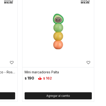
Carpeta A4 con 60 folios y elastico - Rosado
Mini marcadores Palta
190
162
$
$