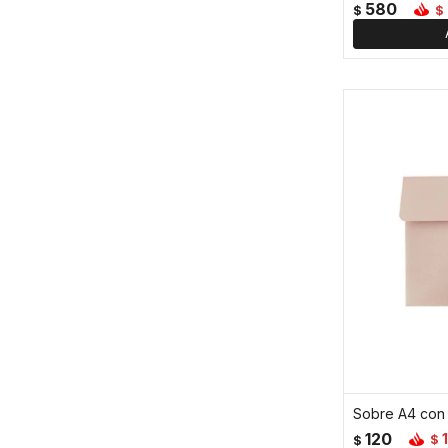
580
$
$
Sobre A4 con
120
$
$