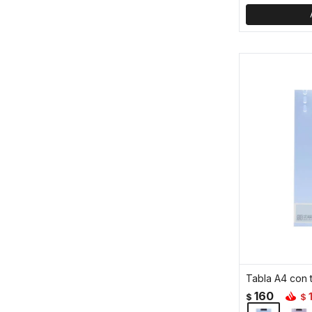
Tabla A4 con t
160
$
$