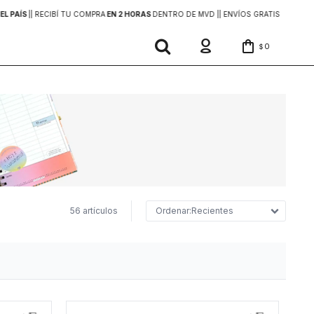
EL PAÍS
|
| RECIBÍ TU COMPRA
EN 2 HORAS
DENTRO DE MVD |
| ENVÍOS GRATIS
EN COMP
0
$
56 artículos
Recientes