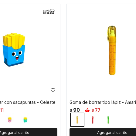
r con sacapuntas - Celeste
Goma de borrar tipo lápiz - Amari
90
11
77
$
$