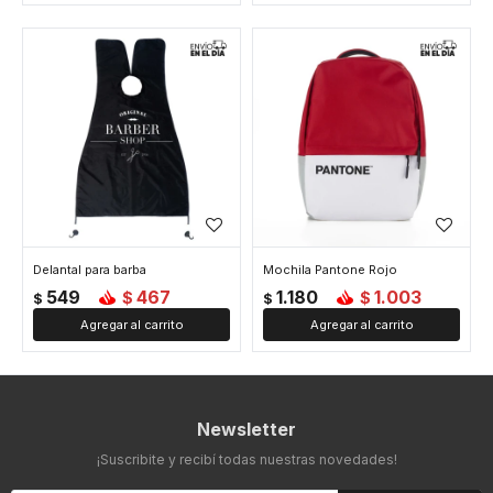
Delantal para barba
Mochila Pantone Rojo
549
467
1.180
1.003
$
$
$
$
Newsletter
¡Suscribite y recibí todas nuestras novedades!