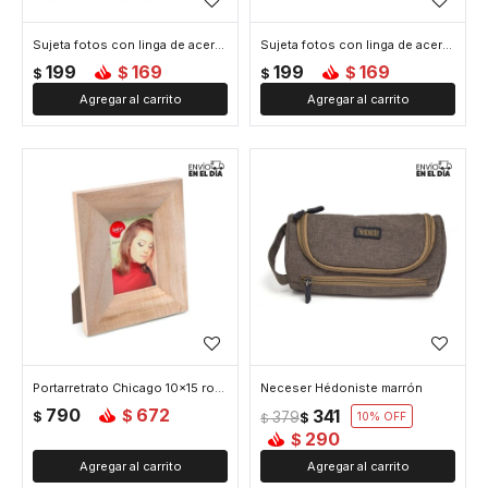
Sujeta fotos con linga de acero e imanes x8 London
Sujeta fotos con linga de acero e imanes x8 Madrid
199
169
199
169
$
$
$
$
Portarretrato Chicago 10x15 roble
Neceser Hédoniste marrón
790
672
341
$
$
379
$
10
$
290
$