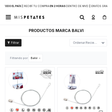
 A
TODO EL PAÍS
|
| RECIBÍ TU COMPRA
EN 2 HORAS
DENTRO DE MVD |
| ENVÍOS GRATIS

PRODUCTOS MARCA BALVI
Recientes
Filtrando por:
Balvi