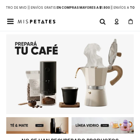
DENTRO DE MVD |
| ENVÍOS GRATIS
EN COMPRAS MAYORES A $1.800
|
| ENVÍOS A
TODO 
