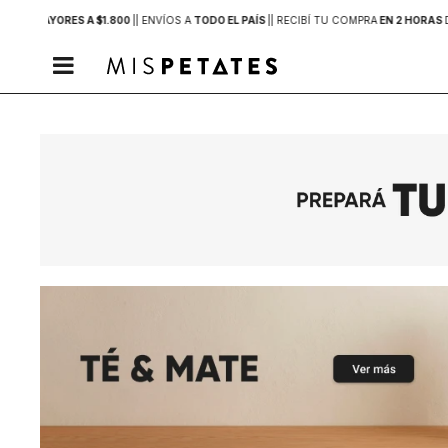
PRAS MAYORES A $1.800
|
| ENVÍOS A
TODO EL PAÍS
|
| RECIBÍ TU COMPRA
EN 2 HORAS
