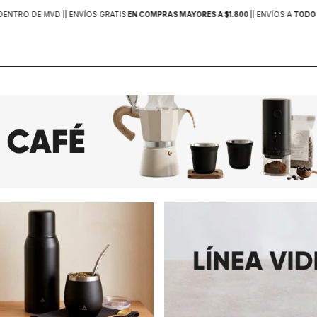
DENTRO DE MVD |
| ENVÍOS GRATIS
EN COMPRAS MAYORES A $1.800
|
| ENVÍOS A
TODO 