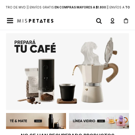
DENTRO DE MVD |
| ENVÍOS GRATIS
EN COMPRAS MAYORES A $1.800
|
| ENVÍOS A
TODO 
