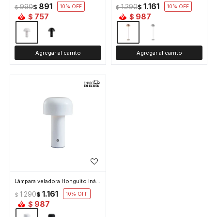
891
1.161
990
1.290
$
10
$
10
$
$
757
987
$
$
Lámpara veladora Honguito Inálambrica - Blanco
1.161
1.290
$
10
$
987
$