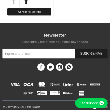
Newsletter
¡Suscribite y recibí todas nuestras novedades!
SUSCRIBIRME




¡Escribinos!
© Copyright 2026 / Mis Petates