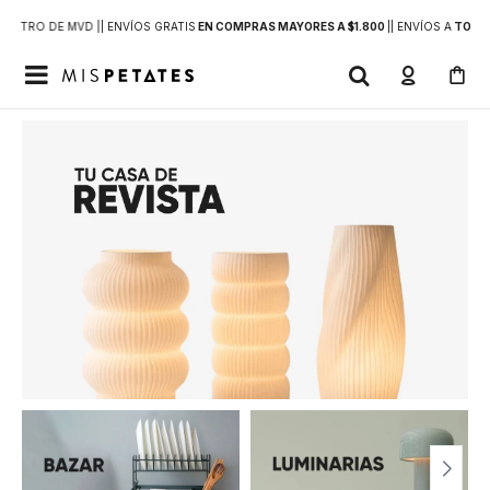
DENTRO DE MVD |
| ENVÍOS GRATIS
EN COMPRAS MAYORES A $1.800
|
| ENVÍOS A
TODO 
