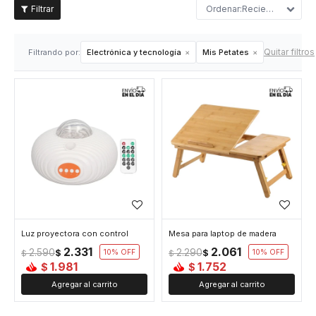
Recientes
Quitar filtros
Filtrando por:
Electrónica y tecnología
Mis Petates
Luz proyectora con control
Mesa para laptop de madera
2.331
2.061
2.590
2.290
$
10
$
10
$
$
1.981
1.752
$
$