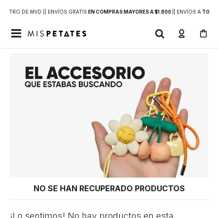
DENTRO DE MVD |
| ENVÍOS GRATIS
EN COMPRAS MAYORES A $1.800
|
| ENVÍOS A
TODO 

NO SE HAN RECUPERADO PRODUCTOS
¡Lo sentimos! No hay productos en esta