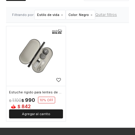
Quitar filtros
Filtrando por:
Estilo de vida
Color:
Negro
Estuche rigido para lentes de contacto - Negro
990
1.100
$
10
$
842
$