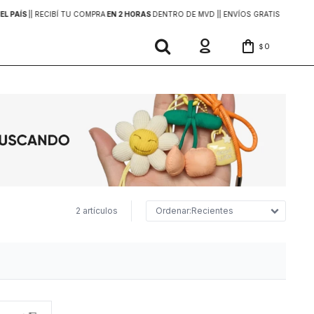
EL PAÍS
|
| RECIBÍ TU COMPRA
EN 2 HORAS
DENTRO DE MVD |
| ENVÍOS GRATIS
EN COMP
0
$
2 artículos
Recientes