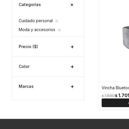
Categorías
Cuidado personal
(1)
Moda y accesorios
(1)
Precio
($)
Color
Marcas
1.70
1.890
$
$