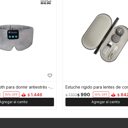
Vincha Bluetooth para dormir antiestrés - Gris
1
990
1.446
84
1.100
$
$
10
$
10
$