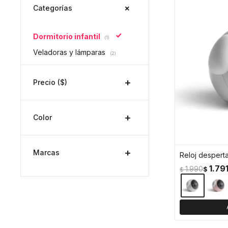
Categorías
Dormitorio infantil
(1)
Veladoras y lámparas
(2)
Precio
($)
Color
Marcas
Reloj desperta
1.79
1.990
$
$