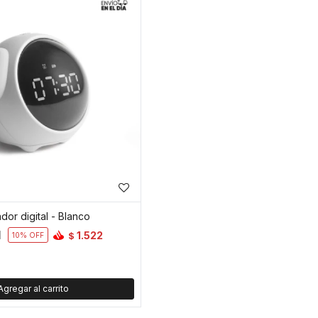
dor digital - Blanco
1
1.522
$
10