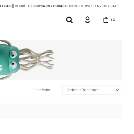
EL PAÍS
|
| RECIBÍ TU COMPRA
EN 2 HORAS
DENTRO DE MVD |
| ENVÍOS GRATIS
EN COMP
0
$
1 artículo
Recientes