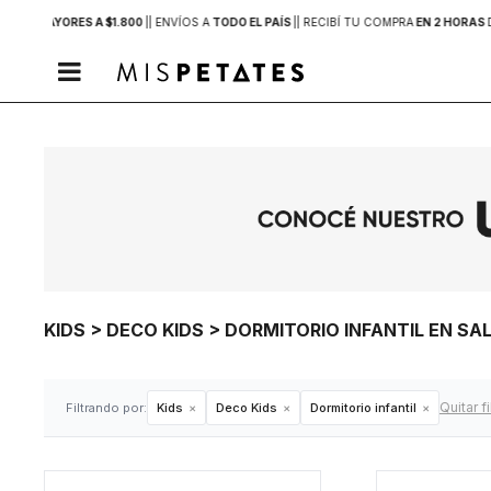
PRAS MAYORES A $1.800
|
| ENVÍOS A
TODO EL PAÍS
|
| RECIBÍ TU COMPRA
EN 2 HORAS

KIDS > DECO KIDS > DORMITORIO INFANTIL EN SA
Quitar fi
Filtrando por:
Kids
Deco Kids
Dormitorio infantil