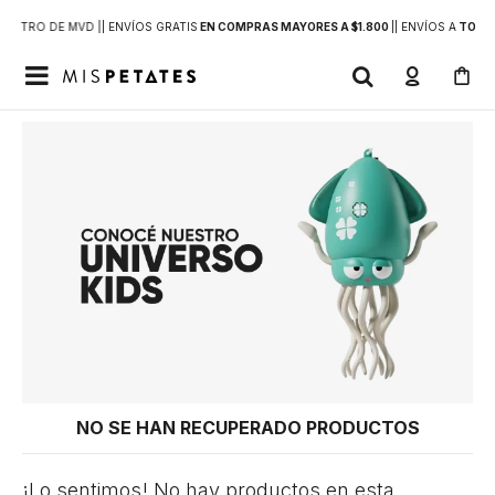
DENTRO DE MVD |
| ENVÍOS GRATIS
EN COMPRAS MAYORES A $1.800
|
| ENVÍOS A
TODO 

NO SE HAN RECUPERADO PRODUCTOS
¡Lo sentimos! No hay productos en esta