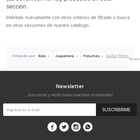
sección.
Inténtalo nuevamente con otros criterios de filtrado o busca
en otras secciones de nuestro catálogo.
Quitar filtros
Filtrando por:
Kids
Juguetería
Peluches
Te re
Newsletter
¡Suscribite y recibí todas nuestras novedades!
SUSCRIBIRME



