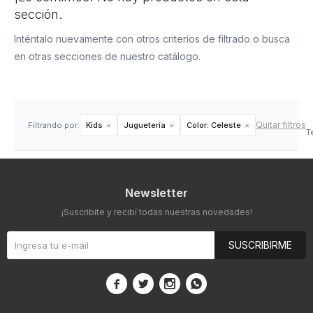
sección.
Inténtalo nuevamente con otros criterios de filtrado o busca
en otras secciones de nuestro catálogo.
Quitar filtros
Filtrando por:
Kids
Juguetería
Color:
Celeste
T
Newsletter
¡Suscribite y recibí todas nuestras novedades!
SUSCRIBIRME



