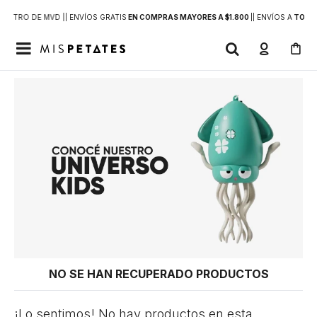
DENTRO DE MVD |
| ENVÍOS GRATIS
EN COMPRAS MAYORES A $1.800
|
| ENVÍOS A
TODO 

NO SE HAN RECUPERADO PRODUCTOS
¡Lo sentimos! No hay productos en esta