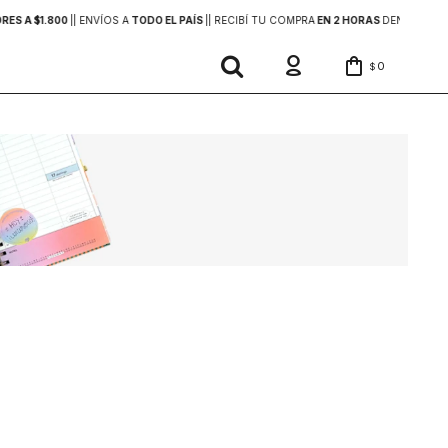
ES A $1.800
|
| ENVÍOS A
TODO EL PAÍS
|
| RECIBÍ TU COMPRA
EN 2 HORAS
DENTRO DE 
0
$