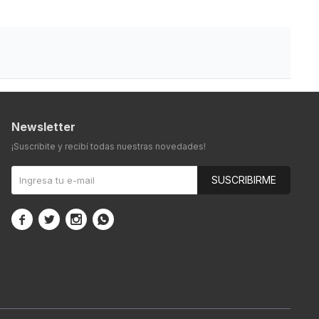
Newsletter
¡Suscribite y recibí todas nuestras novedades!
SUSCRIBIRME



