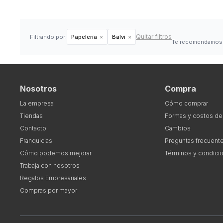
Quitar filtros
Filtrando por:
Papelería
Balvi
Te recomendamos q
Nosotros
Compra
La empresa
Cómo comprar
Tiendas
Formas y costos de
Contacto
Cambios
Franquicias
Preguntas frecuent
Cómo podemos mejorar
Términos y condici
Trabaja con nosotros
Regalos Empresariales
Compras por mayor