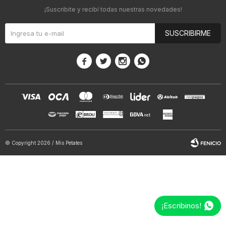
¡Suscribite y recibí todas nuestras novedades!
SUSCRIBIRME




© Copyright 2026 / Mis Petates
¡Escribinos!
Fenicio