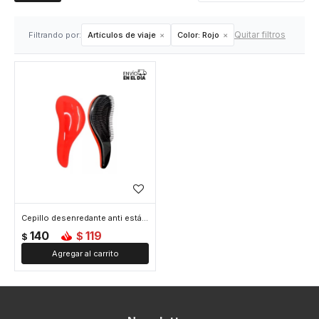
Quitar filtros
Filtrando por:
Artículos de viaje
Color:
Rojo
Cepillo desenredante anti estática - Rojo
140
119
$
$