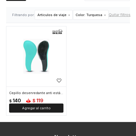
Quitar filtros
Filtrando por:
Artículos de viaje
Color:
Turquesa
Cepillo desenredante anti estática - Turquesa
140
119
$
$