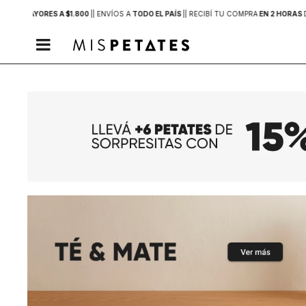
PRAS MAYORES A $1.800
|
| ENVÍOS A
TODO EL PAÍS
|
| RECIBÍ TU COMPRA
EN 2 HORAS
