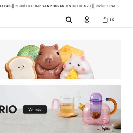
EL PAÍS
|
| RECIBÍ TU COMPRA
EN 2 HORAS
DENTRO DE MVD |
| ENVÍOS GRATIS
EN COMP
0
$