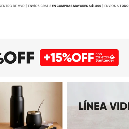
DENTRO DE MVD |
| ENVÍOS GRATIS
EN COMPRAS MAYORES A $1.800
|
| ENVÍOS A
TODO 