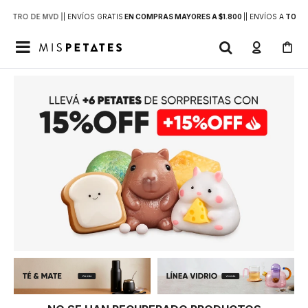
DENTRO DE MVD |
| ENVÍOS GRATIS
EN COMPRAS MAYORES A $1.800
|
| ENVÍOS A
TODO 
