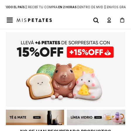
 A
TODO EL PAÍS
|
| RECIBÍ TU COMPRA
EN 2 HORAS
DENTRO DE MVD |
| ENVÍOS GRATIS
