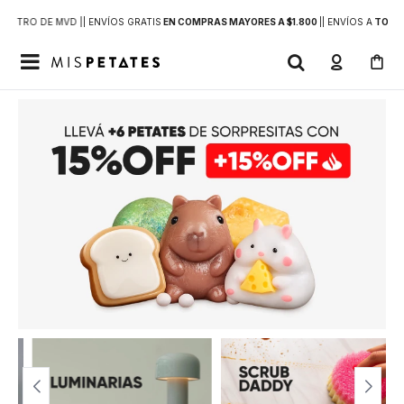
DENTRO DE MVD |
| ENVÍOS GRATIS
EN COMPRAS MAYORES A $1.800
|
| ENVÍOS A
TODO 
