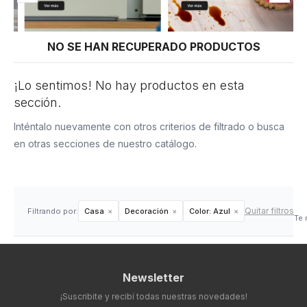
NO SE HAN RECUPERADO PRODUCTOS
¡Lo sentimos! No hay productos en esta
sección.
Inténtalo nuevamente con otros criterios de filtrado o busca
en otras secciones de nuestro catálogo.
Quitar filtros
Filtrando por:
Casa
Decoración
Color:
Azul
Te 
Newsletter
¡Suscribite y recibí todas nuestras novedades!