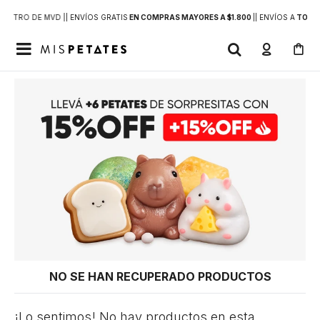
DENTRO DE MVD |
| ENVÍOS GRATIS
EN COMPRAS MAYORES A $1.800
|
| ENVÍOS A
TODO 

NO SE HAN RECUPERADO PRODUCTOS
¡Lo sentimos! No hay productos en esta