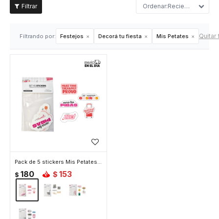
Recientes
Quitar 
Filtrando por:
Festejos
Decorá tu fiesta
Mis Petates
Pack de 5 stickers Mis Petates - Dichos
180
153
$
$