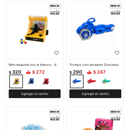
Mini máquina tiro al blanco - Amarillo
Trompo con lanzador Dinosaurio - Azul
320
272
290
247
$
$
$
$