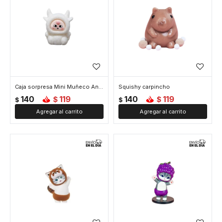
Caja sorpresa Mini Muñeco Animalitos
Squishy carpincho
140
119
140
119
$
$
$
$