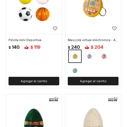
Pelota mini Deportiva
Mascota virtual electronica - Amarillo
140
119
240
204
$
$
$
$