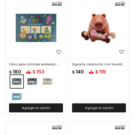
Libro para colorear animales - Azul
Squishy carpincho con huesito - Marron
180
153
140
119
$
$
$
$