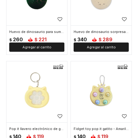
Huevo de dinosaurio para sumergir
Huevo de dinosaurio sorpresa para sumergir
260
221
340
289
$
$
$
$
Pop it llavero electrónico de gatito - Amarillo
Fidget toy pop it gatito - Amarillo
140
119
140
119
$
$
$
$