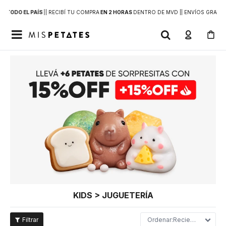
 A
TODO EL PAÍS
|
| RECIBÍ TU COMPRA
EN 2 HORAS
DENTRO DE MVD |
| ENVÍOS GRATIS

KIDS > JUGUETERÍA
Recientes