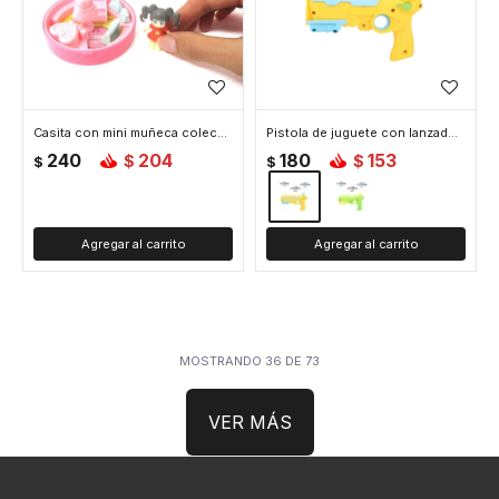
Casita con mini muñeca coleccionable
Pistola de juguete con lanzadores - Amarillo
240
204
180
153
$
$
$
$
MOSTRANDO
36
DE
73
VER MÁS