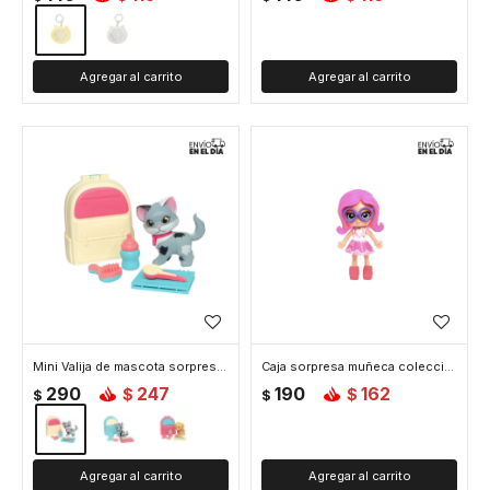
Mini Valija de mascota sorpresa - Beige
Caja sorpresa muñeca coleccionable
290
247
190
162
$
$
$
$