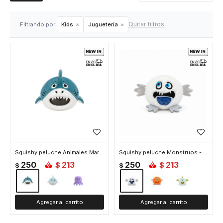
Quitar filtros
Filtrando por:
Kids
Juguetería
Squishy peluche Animales Marinos - Azul
Squishy peluche Monstruos - Blanco
250
213
250
213
$
$
$
$