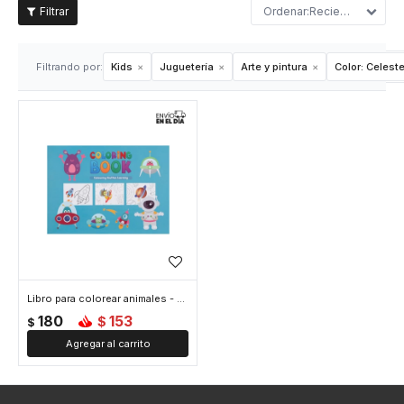
Recientes
Filtrando por:
Kids
Juguetería
Arte y pintura
Color:
Celest
Libro para colorear animales - Celeste
180
153
$
$