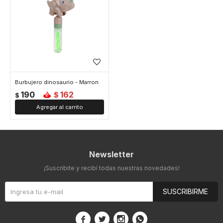
Burbujero dinosaurio - Marron
190
162
$
$
Newsletter
¡Suscribite y recibí todas nuestras novedades!
SUSCRIBIRME



