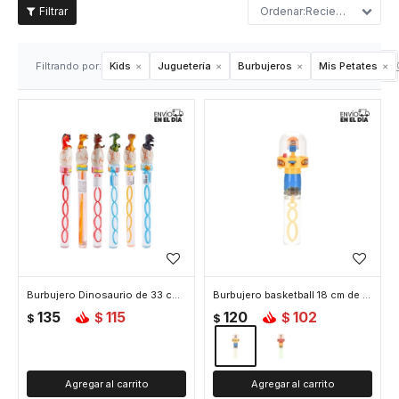
Recientes
Filtrando por:
Kids
Juguetería
Burbujeros
Mis Petates
Burbujero Dinosaurio de 33 cm de largo
Burbujero basketball 18 cm de alto - Amarillo
135
115
120
102
$
$
$
$